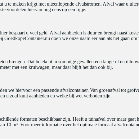
 u te maken krijgt met uiteenlopende afvalstromen. Afval waar u uitera
tste voordelen hiervan nog eens op een rijtje.
er bespaart u veel geld. Afval aanbieden is duur en brengt naast kosten
er bij GoedkopeContainer.nu doen we onze naam eer aan als het gaan om 
oeten brengen. Dat betekent in sommige gevallen een lange rit en dito wa
eter met een kruiwagen, maar daar blijft het dan ook bij.
en we hiervoor een passende afvalcontainer. Van groenafval tot grofvu
en u zoal kunt aanbieden en welke bij wet verboden zijn.
rschillende formaten beschikbaar zijn. Heeft u tuinafval over maar gaat 
n 10 m³. Voor meer informatie over het optimale formaat afvalcontaine