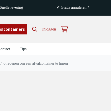
nelle levering
✔ Gratis annuleren *
olcontainers
Inloggen
Winkelwagen
ontact
Tips
/
6 redenen om een afvalcontainer te huren