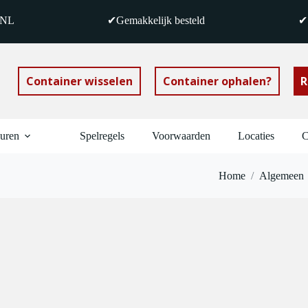
 NL
✔Gemakkelijk besteld
✔S
Container wisselen
Container ophalen?
R
huren
Spelregels
Voorwaarden
Locaties
C
Home
/
Algemeen