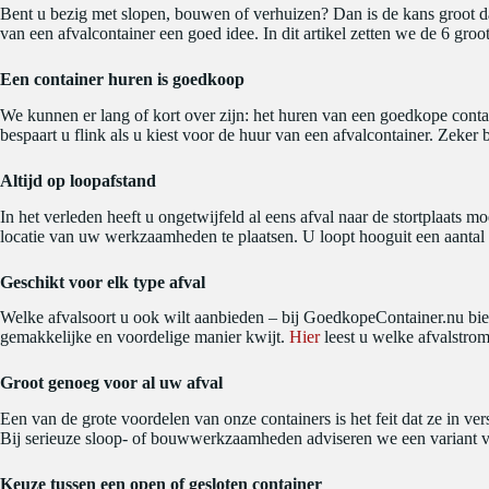
Bent u bezig met slopen, bouwen of verhuizen? Dan is de kans groot dat
van een afvalcontainer een goed idee. In dit artikel zetten we de 6 groo
Een container huren is goedkoop
We kunnen er lang of kort over zijn: het huren van een goedkope contain
bespaart u flink als u kiest voor de huur van een afvalcontainer. Zek
Altijd op loopafstand
In het verleden heeft u ongetwijfeld al eens afval naar de stortplaats m
locatie van uw werkzaamheden te plaatsen. U loopt hooguit een aantal m
Geschikt voor elk type afval
Welke afvalsoort u ook wilt aanbieden – bij GoedkopeContainer.nu bied
gemakkelijke en voordelige manier kwijt.
Hier
leest u welke afvalstrom
Groot genoeg voor al uw afval
Een van de grote voordelen van onze containers is het feit dat ze in ve
Bij serieuze sloop- of bouwwerkzaamheden adviseren we een variant va
Keuze tussen een open of gesloten container