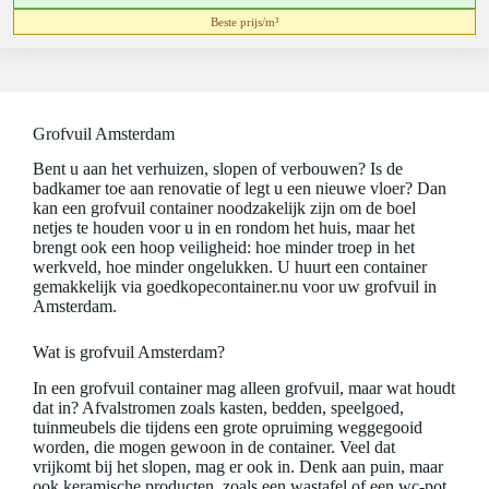
Beste prijs/m³
Grofvuil Amsterdam
Bent u aan het verhuizen, slopen of verbouwen? Is de
badkamer toe aan renovatie of legt u een nieuwe vloer? Dan
kan een grofvuil container noodzakelijk zijn om de boel
netjes te houden voor u in en rondom het huis, maar het
brengt ook een hoop veiligheid: hoe minder troep in het
werkveld, hoe minder ongelukken. U huurt een container
gemakkelijk via goedkopecontainer.nu voor uw grofvuil in
Amsterdam.
Wat is grofvuil Amsterdam?
In een grofvuil container mag alleen grofvuil, maar wat houdt
dat in? Afvalstromen zoals kasten, bedden, speelgoed,
tuinmeubels die tijdens een grote opruiming weggegooid
worden, die mogen gewoon in de container. Veel dat
vrijkomt bij het slopen, mag er ook in. Denk aan puin, maar
ook keramische producten, zoals een wastafel of een wc-pot,