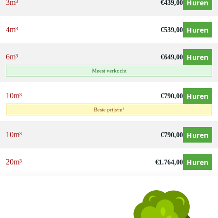
Huren
3m³
€
439,00
Huren
4m³
€
539,00
Huren
6m³
€
649,00
Meest verkocht
Huren
10m³
€
790,00
Beste prijs/m³
Huren
10m³
€
790,00
Huren
20m³
€
1.764,00