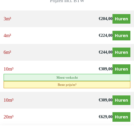
Prijzen incl. BTW
Huren
3m³
€
204,00
Huren
4m³
€
224,00
Huren
6m³
€
244,00
Huren
10m³
€
309,00
Meest verkocht
Beste prijs/m³
Huren
10m³
€
309,00
Huren
20m³
€
629,00