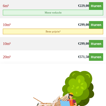
Huren
6m³
€
229,00
Meest verkocht
Huren
10m³
€
299,00
Beste prijs/m³
Huren
10m³
€
299,00
Huren
20m³
€
571,50