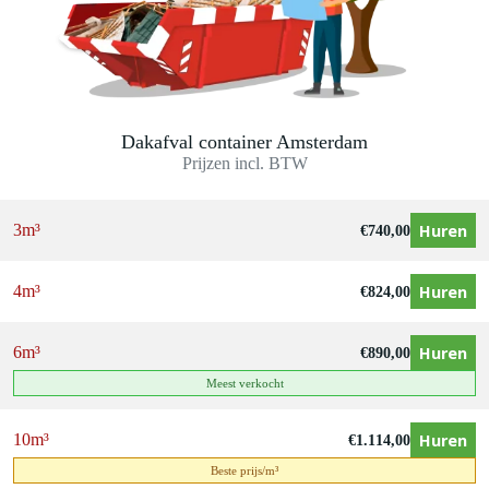
Dakafval container Amsterdam
Prijzen incl. BTW
Huren
3m³
€
740,00
Huren
4m³
€
824,00
Huren
6m³
€
890,00
Meest verkocht
Huren
10m³
€
1.114,00
Beste prijs/m³