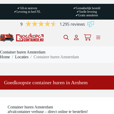
Ga
naar
✔
All-in tarieven
✔
Gemakkelijk besteld
de
✔
Levering in heel NL
✔
Snelle levering
inhoud
✔
Gratis annuleren
9
1.295 reviews
Winkelwagen
Container huren Amsterdam
Home
/
Locaties
/
Container huren Amsterdam
Goedkoopste container huren in Arnhem
Container huren Amsterdam
afvalcontainer verhuur – direct online te bestellen!