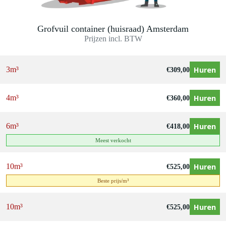
Grofvuil container (huisraad) Amsterdam
Prijzen incl. BTW
Huren
3m³
€
309,00
Huren
4m³
€
360,00
Huren
6m³
€
418,00
Meest verkocht
Huren
10m³
€
525,00
Beste prijs/m³
Huren
10m³
€
525,00