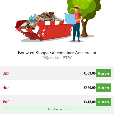
Bouw en Sloopafval container Amsterdam
Prijzen incl. BTW
Huren
3m³
€
309,00
Huren
4m³
€
360,00
Huren
6m³
€
418,00
Meest verkocht