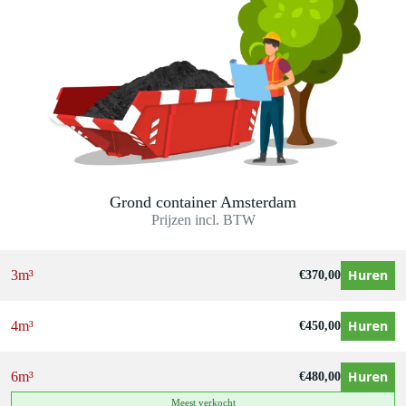
Grond container Amsterdam
Prijzen incl. BTW
Huren
3m³
€
370,00
Huren
4m³
€
450,00
Huren
6m³
€
480,00
Meest verkocht