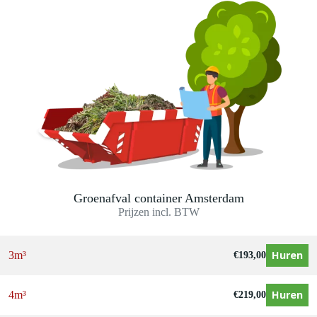
Groenafval container Amsterdam
Prijzen incl. BTW
Huren
3m³
€
193,00
Huren
4m³
€
219,00