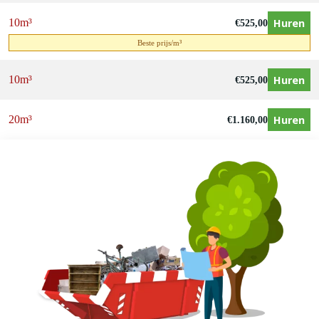
Huren
10m³
€
525,00
Beste prijs/m³
Huren
10m³
€
525,00
Huren
20m³
€
1.160,00