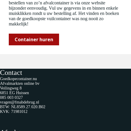
bestellen van zo’n afvalcontainer is via onze website
bijzonder eenvoudig. Vul uw gegevens in en binnen enkele
muisklikken rondt u uw bestelling af. Het vinden en boeken
van de goedkoopste vuilcontainer was nog nooit zo
makkelijk!
Container huren
Contact
Goedkopecontainer.nu
Afvalmarkten online bv
Veilingweg 8
6851 EG Huissen
085 003 0327
vragen@fmabdebrug.nl
BTW: NL8589.27.020.B02
KVK: 71981012