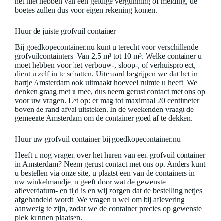
het niet hebben van een geldige vergunning of melding, de
boetes zullen dus voor eigen rekening komen.
Huur de juiste grofvuil container
Bij goedkopecontainer.nu kunt u terecht voor verschillende
grofvuilcontainters. Van 2,5 m³ tot 10 m³. Welke container u
moet hebben voor het verbouw-, sloop-, of verhuisproject,
dient u zelf in te schatten. Uiteraard begrijpen we dat het in
hartje Amsterdam ook uitmaakt hoeveel ruimte u heeft. We
denken graag met u mee, dus neem gerust contact met ons op
voor uw vragen. Let op: er mag tot maximaal 20 centimeter
boven de rand afval uitsteken. In de weekenden vraagt de
gemeente Amsterdam om de container goed af te dekken.
Huur uw grofvuil container bij goedkopecontainer.nu
Heeft u nog vragen over het huren van een grofvuil container
in Amsterdam? Neem gerust contact met ons op. Anders kunt
u bestellen via onze site, u plaatst een van de containers in
uw winkelmandje, u geeft door wat de gewenste
afleverdatum- en tijd is en wij zorgen dat de bestelling netjes
afgehandeld wordt. We vragen u wel om bij aflevering
aanwezig te zijn, zodat we de container precies op gewenste
plek kunnen plaatsen.