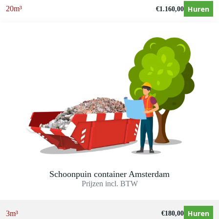
Huren
20m³
€
1.160,00
Schoonpuin container Amsterdam
Prijzen incl. BTW
Huren
3m³
€
180,00