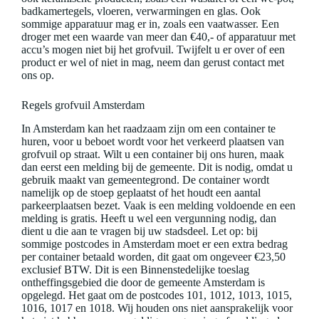
badkamertegels, vloeren, verwarmingen en glas. Ook
sommige apparatuur mag er in, zoals een vaatwasser. Een
droger met een waarde van meer dan €40,- of apparatuur met
accu’s mogen niet bij het grofvuil. Twijfelt u er over of een
product er wel of niet in mag, neem dan gerust contact met
ons op.
Regels grofvuil Amsterdam
In Amsterdam kan het raadzaam zijn om een container te
huren, voor u beboet wordt voor het verkeerd plaatsen van
grofvuil op straat. Wilt u een container bij ons huren, maak
dan eerst een melding bij de gemeente. Dit is nodig, omdat u
gebruik maakt van gemeentegrond. De container wordt
namelijk op de stoep geplaatst of het houdt een aantal
parkeerplaatsen bezet. Vaak is een melding voldoende en een
melding is gratis. Heeft u wel een vergunning nodig, dan
dient u die aan te vragen bij uw stadsdeel. Let op: bij
sommige postcodes in Amsterdam moet er een extra bedrag
per container betaald worden, dit gaat om ongeveer €23,50
exclusief BTW. Dit is een Binnenstedelijke toeslag
ontheffingsgebied die door de gemeente Amsterdam is
opgelegd. Het gaat om de postcodes 101, 1012, 1013, 1015,
1016, 1017 en 1018. Wij houden ons niet aansprakelijk voor