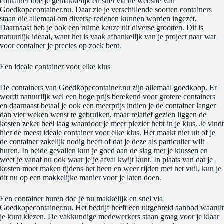
container doe je gemakkelijk en snel via de website van
Goedkopecontainer.nu. Daar zie je verschillende soorten containers
staan die allemaal om diverse redenen kunnen worden ingezet.
Daarnaast heb je ook een ruime keuze uit diverse grootten. Dit is
natuurlijk ideaal, want het is vaak afhankelijk van je project naar wat
voor container je precies op zoek bent.
Een ideale container voor elke klus
De containers van Goedkopecontainer.nu zijn allemaal goedkoop. Er
wordt natuurlijk wel een hoge prijs berekend voor grotere containers
en daarnaast betaal je ook een meerprijs indien je de container langer
dan vier weken wenst te gebruiken, maar relatief gezien liggen de
kosten zeker heel laag waardoor je meer plezier hebt in je klus. Je vindt
hier de meest ideale container voor elke klus. Het maakt niet uit of je
de container zakelijk nodig heeft of dat je deze als particulier wilt
huren. In beide gevallen kun je goed aan de slag met je klussen en
weet je vanaf nu ook waar je je afval kwijt kunt. In plaats van dat je
kosten moet maken tijdens het heen en weer rijden met het vuil, kun je
dit nu op een makkelijke manier voor je laten doen.
Een container huren doe je nu makkelijk en snel via
Goedkopecontainer.nu. Het bedrijf heeft een uitgebreid aanbod waaruit
je kunt kiezen. De vakkundige medewerkers staan graag voor je klaar