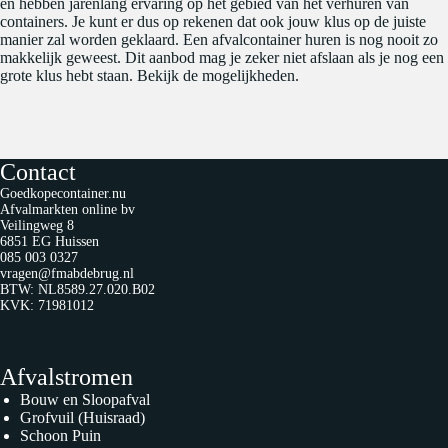
en hebben jarenlang ervaring op het gebied van het verhuren van
containers. Je kunt er dus op rekenen dat ook jouw klus op de juiste
manier zal worden geklaard. Een afvalcontainer huren is nog nooit zo
makkelijk geweest. Dit aanbod mag je zeker niet afslaan als je nog een
grote klus hebt staan. Bekijk de mogelijkheden.
Contact
Goedkopecontainer.nu
Afvalmarkten online bv
Veilingweg 8
6851 EG Huissen
085 003 0327
vragen@fmabdebrug.nl
BTW: NL8589.27.020.B02
KVK: 71981012
Afvalstromen
Bouw en Sloopafval
Grofvuil (Huisraad)
Schoon Puin