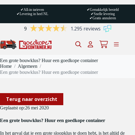
Ga
naar
✔
All-in tarieven
✔
Gemakkelijk besteld
de
✔
Levering in heel NL
✔
Snelle levering
inhoud
✔
Gratis annuleren
9
1.295 reviews
Winkelwagen
Een grote bouwklus? Huur een goedkope container
Home
/
Algemeen
/
Een grote bouwklus? Huur een goedkope container
Terug naar overzicht
Geplaatst op:
26 mei 2020
Een grote bouwklus? Huur een goedkope container
In het geval dat je een grote sloopklus te doen hebt, is het altijd de