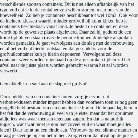
verschillende soorten containers. Dit is niet alleen afhankelijk van het
type vuil dat je in de container zou willen storten, maar ook van de
hoeveelheid. Zo heb je containers beschikbaar tot wel 10m3. Ook voor
de kleinere klussen waarbij minder grofvuil bij komt kijken heb je
containers beschikbaar, vanaf 3m3. Je bestelt de container en deze
wordt op de gewenste plaats afgeleverd. Daar zal hij gedurende een
korte tijd blijven staan (over de periode kunnen duidelijke afspraken
worden gemaakt). Je gaat vervolgens aan de slag met de verbouwing
en al het vuil dat hierbij ontstaat en dat geschikt is voor de
grofvuilcontainer kun je hierin deponeren. Vervolgens zal deze
container weer worden opgehaald op de afgesproken tijd en zal het
afval naar de juiste plaats worden gebracht waarna het zal worden
verwerkt.
Gemakkelijk en snel aan de slag met grofvuil
Door middel van een container huren, zorg je ervoor dat
verbouwklussen minder impact hebben dan voorheen toen er nog geen
mogelijkheid bestond om een container te huren. De impact lag hem in
het feit dat de verbouwing al veel van je eiste, maar dat het opruimen
altijd iets was waar mensen tegenaan zagen. En dat is natuurlijk
logisch, want wat moet je nou met zoveel vuil en waar moet je alles
laten? Daar komt nu een einde aan. Verbouw op een slimme manier en
draag je steentje bij aan het milieu. Zorg ervoor dat afval op de juiste