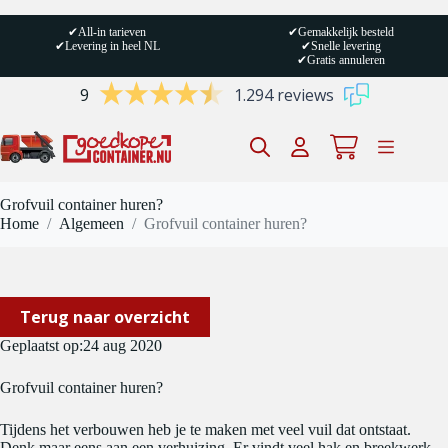
Ga
naar
✔
All-in tarieven
✔
Gemakkelijk besteld
de
✔
Levering in heel NL
✔
Snelle levering
inhoud
✔
Gratis annuleren
9
1.294 reviews
Winkelwagen
Grofvuil container huren?
Home
/
Algemeen
/
Grofvuil container huren?
Terug naar overzicht
Geplaatst op:
24 aug 2020
Grofvuil container huren?
Tijdens het verbouwen heb je te maken met veel vuil dat ontstaat.
Denk maar eens aan een verhuizing. Er vindt veel hak en breekwerk