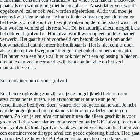
plaats als een woning nog niet helemaal af is. Naast dat er veel wordt
opgebouwd, zal er ook veel worden afgebroken. Al dit vuil moet je
ergens kwijt zien te raken. Je kunt dit niet zomaar ergens dumpen en
het beste is om dit soort vuil kwijt te raken bij de milieustraat waar het
kan worden vernietigd als restafval. Dit is natuurlijk alleen mogelijk als
het ook echt grofvuil is. Houtafval wordt weer op een andere manier
verwerkt. Het gaat hier bijvoorbeeld om betonblokken of om ander
bouwmateriaal dat niet meer herbruikbaar is. Het is niet echt te doen
als je dit soort vuil weg moet brengen met enkel een personen auto.
Het huren van een busje zal hier ook niet echt een oplossing in bieden,
omdat je dan veel meer geld kwijt bent aan benzine en het veel
mankracht vereist.
Een container huren voor grofvuil
Een betere oplossing zou zijn als je de mogelijkheid hebt om een
afvalcontainer te huren. Een afvalcontainer huren kun je bij
verschillende bedrijven doen, waaronder budgetcontainers.nl. Je hebt
dan de mogelijkheid om containers te huren in allerlei soorten en
maten. Zo kun je een afvalcontainer huren die alleen geschikt is voor
groen vuil (dus voor planten en grassen en ander GFT afval), maar ook
voor grofvuil. Omdat grofvuil vaak zwaar en vies is, kan het huren van
een container voor dit type afval een goede oplossing bieden. Hoe gaat
dat precies in zijn werk? Bij Budgetcontainers heb je de keuze uit