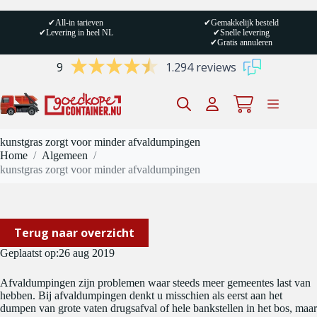
Ga
naar
✔
All-in tarieven
✔
Gemakkelijk besteld
de
✔
Levering in heel NL
✔
Snelle levering
inhoud
✔
Gratis annuleren
9
1.294 reviews
Winkelwagen
kunstgras zorgt voor minder afvaldumpingen
Home
/
Algemeen
/
kunstgras zorgt voor minder afvaldumpingen
Terug naar overzicht
Geplaatst op:
26 aug 2019
Afvaldumpingen zijn problemen waar steeds meer gemeentes last van
hebben. Bij afvaldumpingen denkt u misschien als eerst aan het
dumpen van grote vaten drugsafval of hele bankstellen in het bos, maar