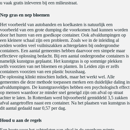
u vaak gratis inleveren bij een milieustraat.
Nep gras en nep bloemen
Het voorbeeld van autobanden en koelkasten is natuurlijk een
voorbeeld van een grote dumping die voorkomen had kunnen worden
door het huren van een goedkope container. Ook afvaldumpingen op
een kleinere schaal zijn een probleem. Zoals we in de inleiding al
zeiden worden veel vuilniszakken achtergelaten bij ondergrondse
containers. Een aantal gemeentes hebben daarvoor een simpele maar
effectieve oplossing bedacht. Bij een aantal ondergrondse containers is
namelijk kunstgras geplaatst. Het kunstgras is op sommige plekken
zelfs voorzien van net bloemen en planten. In Leiden zijn er zelfs
containers voorzien van een plastic buxushaag.
De oplossing klinkt misschien ludiek, maar het werkt wel. Alle
gemeentes die deze methode toepassen merken een duidelijke daling in
afvaldumpingen. De kunstgrasveldjes hebben een psychologisch effect
op mensen waardoor ze minder snel geneigd zijn om afval op straat
achter te laten. In Rotterdam werd bijvoorbeeld gemiddeld 3,5 zakken
afval aangetroffen naast een container. Na het plaatsen van kunstgras is
dit aantal gedaald naar 0,57 per dag.
Houd u aan de regels
Een boete voor het achterlaten van afval in de openbare ruimte