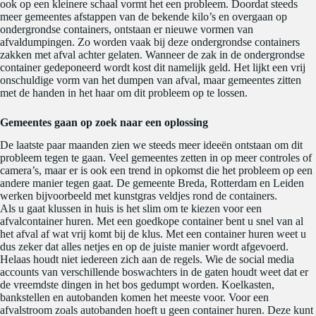
ook op een kleinere schaal vormt het een probleem. Doordat steeds
meer gemeentes afstappen van de bekende kilo’s en overgaan op
ondergrondse containers, ontstaan er nieuwe vormen van
afvaldumpingen. Zo worden vaak bij deze ondergrondse containers
zakken met afval achter gelaten. Wanneer de zak in de ondergrondse
container gedeponeerd wordt kost dit namelijk geld. Het lijkt een vrij
onschuldige vorm van het dumpen van afval, maar gemeentes zitten
met de handen in het haar om dit probleem op te lossen.
Gemeentes gaan op zoek naar een oplossing
De laatste paar maanden zien we steeds meer ideeën ontstaan om dit
probleem tegen te gaan. Veel gemeentes zetten in op meer controles of
camera’s, maar er is ook een trend in opkomst die het probleem op een
andere manier tegen gaat. De gemeente Breda, Rotterdam en Leiden
werken bijvoorbeeld met kunstgras veldjes rond de containers.
Als u gaat klussen in huis is het slim om te kiezen voor een
afvalcontainer huren. Met een goedkope container bent u snel van al
het afval af wat vrij komt bij de klus. Met een container huren weet u
dus zeker dat alles netjes en op de juiste manier wordt afgevoerd.
Helaas houdt niet iedereen zich aan de regels. Wie de social media
accounts van verschillende boswachters in de gaten houdt weet dat er
de vreemdste dingen in het bos gedumpt worden. Koelkasten,
bankstellen en autobanden komen het meeste voor. Voor een
afvalstroom zoals autobanden hoeft u geen container huren. Deze kunt