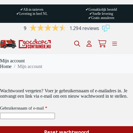
Ga
naar
✔
All-in tarieven
✔
Gemakkelijk besteld
de
✔
Levering in heel NL
✔
Snelle levering
inhoud
✔
Gratis annuleren
9
1.294 reviews
Winkelwagen
Mijn account
Home
/
Mijn account
Wachtwoord vergeten? Voer je gebruikersnaam of e-mailadres in. Je
ontvangt een link via e-mail om een nieuw wachtwoord in te stellen.
Vereist
Gebruikersnaam of e-mail
*
Reset wachtwoord