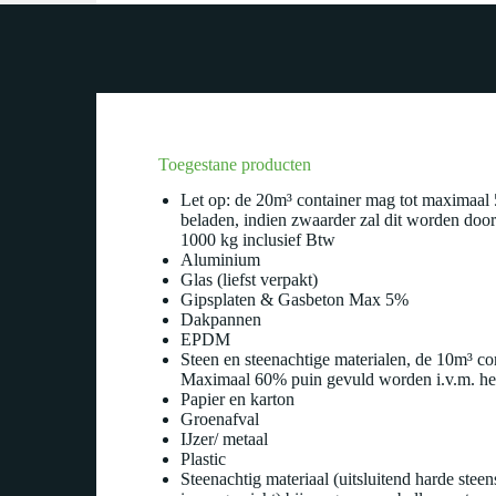
Toegestane producten
Let op: de 20m³ container mag tot maximaa
beladen, indien zwaarder zal dit worden door
1000 kg inclusief Btw
Aluminium
Glas (liefst verpakt)
Gipsplaten & Gasbeton Max 5%
Dakpannen
EPDM
Steen en steenachtige materialen, de 10m³ c
Maximaal 60% puin gevuld worden i.v.m. het
Papier en karton
Groenafval
IJzer/ metaal
Plastic
Steenachtig materiaal (uitsluitend harde ste