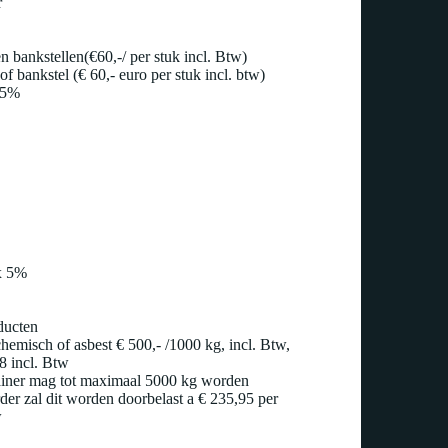
r
n bankstellen(€60,-/ per stuk incl. Btw)
f bankstel (€ 60,- euro per stuk incl. btw)
 5%
x 5%
ducten
hemisch of asbest € 500,- /1000 kg, incl. Btw,
8 incl. Btw
ainer mag tot maximaal 5000 kg worden
der zal dit worden doorbelast a € 235,95 per
w