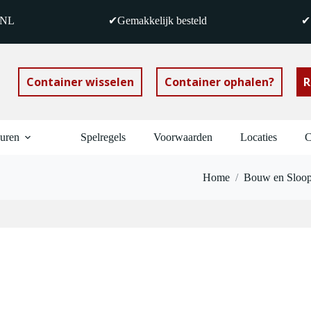
 NL
✔Gemakkelijk besteld
✔S
Container wisselen
Container ophalen?
R
huren
Spelregels
Voorwaarden
Locaties
C
Home
/
Bouw en Sloop