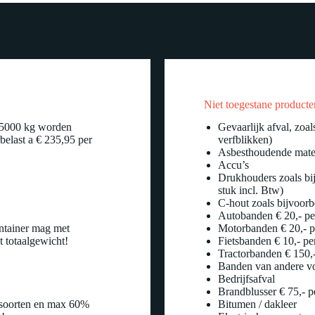
Niet toegestane producte
l 5000 kg worden
Gevaarlijk afval, zoa
belast a € 235,95 per
verfblikken)
Asbesthoudende mater
Accu’s
Drukhouders zoals bij
stuk incl. Btw)
C-hout zoals bijvoorb
Autobanden € 20,- pe
ontainer mag met
Motorbanden € 20,- pe
 totaalgewicht!
Fietsbanden € 10,- pe
Tractorbanden € 150,-
Banden van andere vo
Bedrijfsafval
Brandblusser € 75,- p
ensoorten en max 60%
Bitumen / dakleer