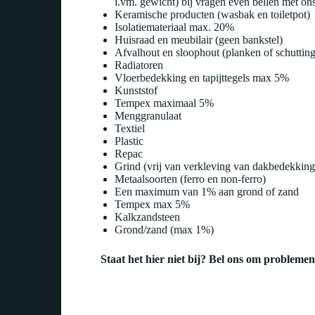
i.vm. gewicht) bij vragen even bellen met on
Keramische producten (wasbak en toiletpot)
Isolatiemateriaal max. 20%
Huisraad en meubilair (geen bankstel)
Afvalhout en sloophout (planken of schutting
Radiatoren
Vloerbedekking en tapijttegels max 5%
Kunststof
Tempex maximaal 5%
Menggranulaat
Textiel
Plastic
Repac
Grind (vrij van verkleving van dakbedekking
Metaalsoorten (ferro en non-ferro)
Een maximum van 1% aan grond of zand
Tempex max 5%
Kalkzandsteen
Grond/zand (max 1%)
Staat het hier niet bij? Bel ons om probleme