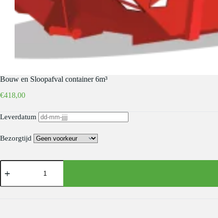
Bouw en Sloopafval container 6m³
€
418,00
Leverdatum
Bezorgtijd
Bouw
en
Sloopafval
container
6m³
aantal