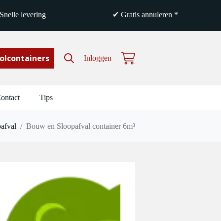
nelle levering
✔ Gratis annuleren *
olcontainers
Inloggen
Winkelwagen
ontact
Tips
afval
/
Bouw en Sloopafval container 6m³