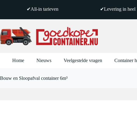
Ga
naar
✔All-in tarieven
✔Levering in heel
de
inhoud
Home
Nieuws
Veelgestelde vragen
Container 
Bouw en Sloopafval container 6m³