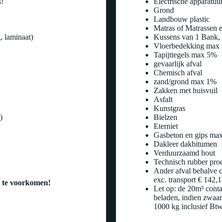
s!
Electrische apparatuu
Grond
Landbouw plastic
Matras of Matrassen e
, laminaat)
Kussens van 1 Bank, o
Vloerbedekking max
Tapijttegels max 5%
gevaarlijk afval
Chemisch afval
zand/grond max 1%
Zakken met huisvuil
Asfalt
Kunstgras
)
Bielzen
Eterniet
Gasbeton en gips ma
Dakleer dakbitumen
Verduurzaamd hout
Technisch rubber pro
Ander afval behalve c
exc. transport € 142,1
n te voorkomen!
Let op: de 20m³ cont
beladen, indien zwaar
1000 kg inclusief Bt