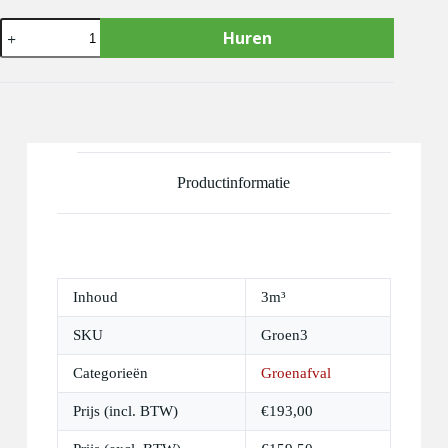
Groen
Huren
afval
container
3m³
aantal
Productinformatie
Inhoud
3m³
SKU
Groen3
Categorieën
Groenafval
Prijs (incl. BTW)
€
193,00