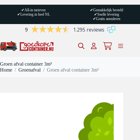
Ga
naar
✔
All-in tarieven
✔
Gemakkelijk besteld
de
✔
Levering in heel NL
✔
Snelle levering
inhoud
✔
Gratis annuleren
9
1.295 reviews
Winkelwagen
Groen afval container 3m³
Home
/
Groenafval
/
Groen afval container 3m³