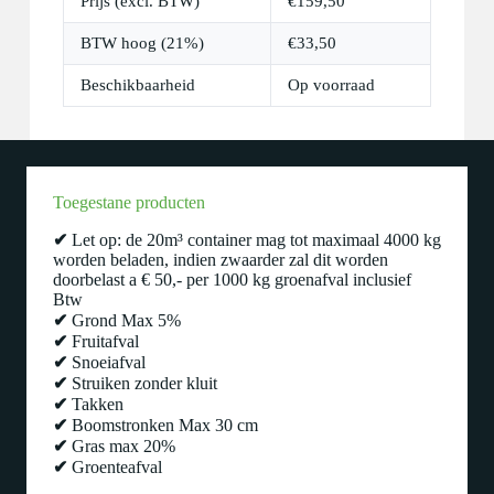
Prijs (excl. BTW)
€
159,50
BTW hoog (21%)
€
33,50
Beschikbaarheid
Op voorraad
Toegestane producten
✔
Let op: de 20m³ container mag tot maximaal 4000 kg
worden beladen, indien zwaarder zal dit worden
doorbelast a € 50,- per 1000 kg groenafval inclusief
Btw
✔
Grond Max 5%
✔
Fruitafval
✔
Snoeiafval
✔
Struiken zonder kluit
✔
Takken
✔
Boomstronken Max 30 cm
✔
Gras max 20%
✔
Groenteafval