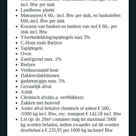
incl. Btw per stuk
Landbouw plastic
Matras(sen) € 60,- incl. Btw per stuk, en bankstellen
€60,-incl. Btw per stuk
Kussens van banken en banken van stof € 60,- per
stuk incl. Btw
Vloerbedekking/tapijttegels max 5%
C-Hout zoals Bielzen
Tapijttegels
Oven
Zand/grond max. 1%
Bielzen
Verduurzaamd hout
Dakleer/dakbitumen
gasbeton/gips max. 5%
Gevaarlijk afval
Asfalt
Chemisch afval(o.a. verfblikken)
Zakken met huisvuil
Ander afval behalve chemisch of asbest € 500,-
/1000 kg incl. Btw, exc. transport € 142,18 incl. Btw
Let op: de 20m³ container mag tot maximaal 5000
kg worden beladen, indien zwaarder zal dit worden
doorbelast a € 235,95 per 1000 kg inclusief Btw