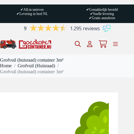
Ga
naar
✔
All-in tarieven
✔
Gemakkelijk besteld
de
✔
Levering in heel NL
✔
Snelle levering
inhoud
✔
Gratis annuleren
9
1.295 reviews
Winkelwagen
Grofvuil (huisraad) container 3m³
Home
/
Grofvuil (Huisraad)
/
Grofvuil (huisraad) container 3m³