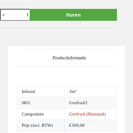
Grofvuil
Huren
(huisraad)
container
3m³
aantal
Productinformatie
Inhoud
3m³
SKU
Grofvuil3
Categorieën
Grofvuil (Huisraad)
Prijs (incl. BTW)
€
309,00