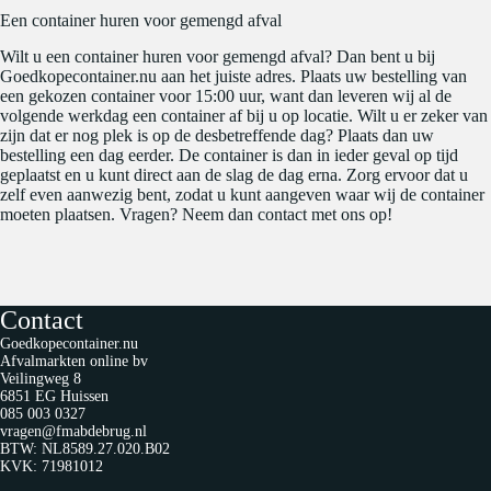
Een container huren voor gemengd afval
Wilt u een container huren voor gemengd afval? Dan bent u bij
Goedkopecontainer.nu aan het juiste adres. Plaats uw bestelling van
een gekozen container voor 15:00 uur, want dan leveren wij al de
volgende werkdag een container af bij u op locatie. Wilt u er zeker van
zijn dat er nog plek is op de desbetreffende dag? Plaats dan uw
bestelling een dag eerder. De container is dan in ieder geval op tijd
geplaatst en u kunt direct aan de slag de dag erna. Zorg ervoor dat u
zelf even aanwezig bent, zodat u kunt aangeven waar wij de container
moeten plaatsen. Vragen? Neem dan contact met ons op!
Contact
Goedkopecontainer.nu
Afvalmarkten online bv
Veilingweg 8
6851 EG Huissen
085 003 0327
vragen@fmabdebrug.nl
BTW: NL8589.27.020.B02
KVK: 71981012