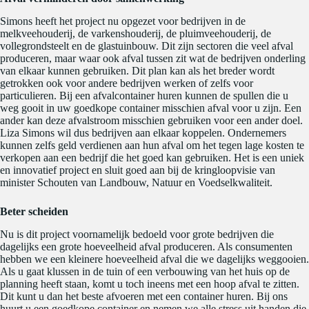
Simons heeft het project nu opgezet voor bedrijven in de
melkveehouderij, de varkenshouderij, de pluimveehouderij, de
vollegrondsteelt en de glastuinbouw. Dit zijn sectoren die veel afval
produceren, maar waar ook afval tussen zit wat de bedrijven onderling
van elkaar kunnen gebruiken. Dit plan kan als het breder wordt
getrokken ook voor andere bedrijven werken of zelfs voor
particulieren. Bij een afvalcontainer huren kunnen de spullen die u
weg gooit in uw goedkope container misschien afval voor u zijn. Een
ander kan deze afvalstroom misschien gebruiken voor een ander doel.
Liza Simons wil dus bedrijven aan elkaar koppelen. Ondernemers
kunnen zelfs geld verdienen aan hun afval om het tegen lage kosten te
verkopen aan een bedrijf die het goed kan gebruiken. Het is een uniek
en innovatief project en sluit goed aan bij de kringloopvisie van
minister Schouten van Landbouw, Natuur en Voedselkwaliteit.
Beter scheiden
Nu is dit project voornamelijk bedoeld voor grote bedrijven die
dagelijks een grote hoeveelheid afval produceren. Als consumenten
hebben we een kleinere hoeveelheid afval die we dagelijks weggooien.
Als u gaat klussen in de tuin of een verbouwing van het huis op de
planning heeft staan, komt u toch ineens met een hoop afval te zitten.
Dit kunt u dan het beste afvoeren met een container huren. Bij ons
huurt u een goedkope container en nemen we alle stress uit handen die