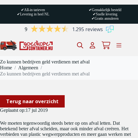
Ga
naar
✔
All-in tarieven
✔
Gemakkelijk besteld
de
✔
Levering in heel NL
✔
Snelle levering
inhoud
✔
Gratis annuleren
9
1.295 reviews
Winkelwagen
Zo kunnen bedrijven geld verdienen met afval
Home
/
Algemeen
/
Zo kunnen bedrijven geld verdienen met afval
Terug naar overzicht
Geplaatst op:
17 jul 2019
We moeten tegenwoordig steeds beter op ons afval letten. Dat
betekend beter afval scheiden, maar ook minder afval creëren. Het
verbieden van plastic wegwerpproducten en meer gaan werken met