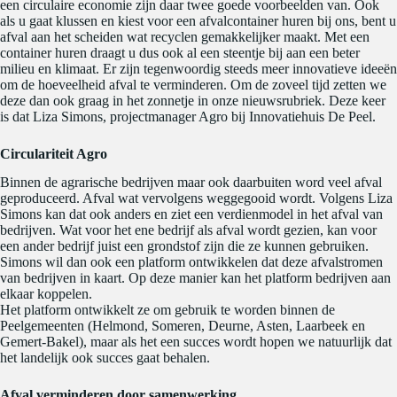
een circulaire economie zijn daar twee goede voorbeelden van. Ook
als u gaat klussen en kiest voor een afvalcontainer huren bij ons, bent u
afval aan het scheiden wat recyclen gemakkelijker maakt. Met een
container huren draagt u dus ook al een steentje bij aan een beter
milieu en klimaat. Er zijn tegenwoordig steeds meer innovatieve ideeën
om de hoeveelheid afval te verminderen. Om de zoveel tijd zetten we
deze dan ook graag in het zonnetje in onze nieuwsrubriek. Deze keer
is dat Liza Simons, projectmanager Agro bij Innovatiehuis De Peel.
Circulariteit Agro
Binnen de agrarische bedrijven maar ook daarbuiten word veel afval
geproduceerd. Afval wat vervolgens weggegooid wordt. Volgens Liza
Simons kan dat ook anders en ziet een verdienmodel in het afval van
bedrijven. Wat voor het ene bedrijf als afval wordt gezien, kan voor
een ander bedrijf juist een grondstof zijn die ze kunnen gebruiken.
Simons wil dan ook een platform ontwikkelen dat deze afvalstromen
van bedrijven in kaart. Op deze manier kan het platform bedrijven aan
elkaar koppelen.
Het platform ontwikkelt ze om gebruik te worden binnen de
Peelgemeenten (Helmond, Someren, Deurne, Asten, Laarbeek en
Gemert-Bakel), maar als het een succes wordt hopen we natuurlijk dat
het landelijk ook succes gaat behalen.
Afval verminderen door samenwerking