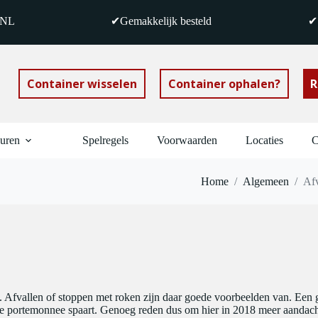
 NL
✔Gemakkelijk besteld
✔S
Container wisselen
Container ophalen?
R
huren
Spelregels
Voorwaarden
Locaties
C
Home
/
Algemeen
/
Afv
. Afvallen of stoppen met roken zijn daar goede voorbeelden van. Een 
ok je portemonnee spaart. Genoeg reden dus om hier in 2018 meer aandach