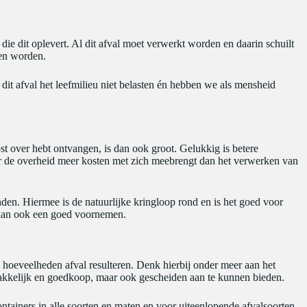
ie dit oplevert. Al dit afval moet verwerkt worden en daarin schuilt
nen worden.
it afval het leefmilieu niet belasten én hebben we als mensheid
ost over hebt ontvangen, is dan ook groot. Gelukkig is betere
or de overheid meer kosten met zich meebrengt dan het verwerken van
n. Hiermee is de natuurlijke kringloop rond en is het goed voor
n dan ook een goed voornemen.
te hoeveelheden afval resulteren. Denk hierbij onder meer aan het
akkelijk en goedkoop, maar ook gescheiden aan te kunnen bieden.
ntainers in alle soorten en maten en voor uiteenlopende afvalsoorten.