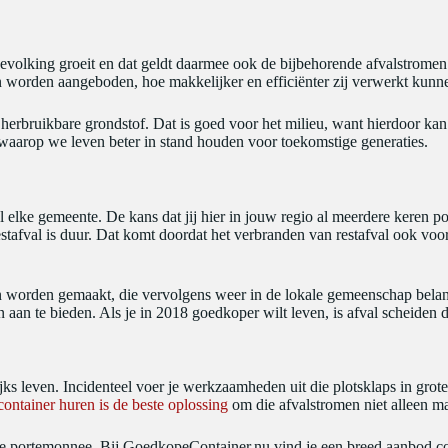
evolking groeit en dat geldt daarmee ook de bijbehorende afvalstromen d
n worden aangeboden, hoe makkelijker en efficiënter zij verwerkt kun
rbruikbare grondstof. Dat is goed voor het milieu, want hierdoor kan d
 waarop we leven beter in stand houden voor toekomstige generaties.
l elke gemeente. De kans dat jij hier in jouw regio al meerdere keren p
stafval is duur. Dat komt doordat het verbranden van restafval ook vo
orden gemaakt, die vervolgens weer in de lokale gemeenschap belande
 aan te bieden. Als je in 2018 goedkoper wilt leven, is afval scheide
ijks leven. Incidenteel voer je werkzaamheden uit die plotsklaps in gro
container huren is de beste oplossing
om die afvalstromen niet alleen m
s je portemonnee. Bij GoedkopeContainer.nu vind je een breed aanbod co