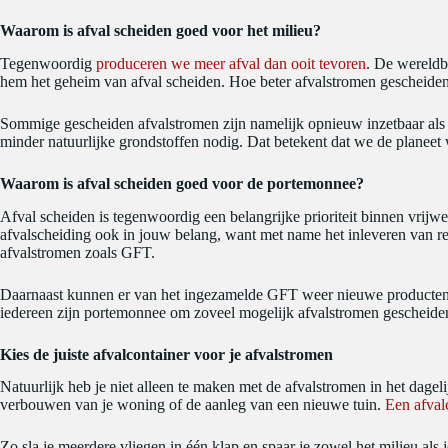
Waarom is afval scheiden goed voor het milieu?
Tegenwoordig
produceren we meer afval dan ooit tevoren
. De wereldb
hem het geheim van afval scheiden. Hoe beter afvalstromen gescheide
Sommige gescheiden afvalstromen zijn namelijk opnieuw inzetbaar als he
minder natuurlijke grondstoffen nodig. Dat betekent dat we de planeet
Waarom is afval scheiden goed voor de portemonnee?
Afval scheiden is tegenwoordig een belangrijke prioriteit binnen vrijwe
afvalscheiding ook in jouw belang, want met name het inleveren van re
afvalstromen zoals GFT.
Daarnaast kunnen er van het ingezamelde GFT weer nieuwe producten w
iedereen zijn portemonnee om zoveel mogelijk afvalstromen gescheiden
Kies de juiste afvalcontainer voor je afvalstromen
Natuurlijk heb je niet alleen te maken met de afvalstromen in het dagel
verbouwen van je woning of de aanleg van een nieuwe tuin.
Een afval
Zo sla je meerdere vliegen in één klap en spaar je zowel het milieu al