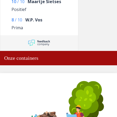
10
/
10
Maartje Sietses
Positief
8
/
10
W.P. Vos
Prima
Onze containers