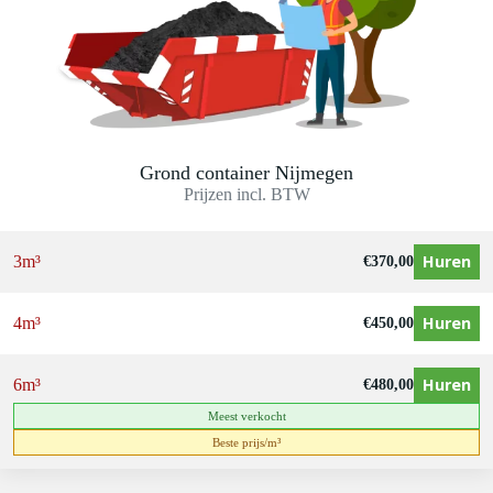
Grond container Nijmegen
Prijzen incl. BTW
Huren
3m³
€
370,00
Huren
4m³
€
450,00
Huren
6m³
€
480,00
Meest verkocht
Beste prijs/m³