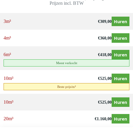
Prijzen incl. BTW
Huren
3m³
€
309,00
Huren
4m³
€
360,00
Huren
6m³
€
418,00
Meest verkocht
Huren
10m³
€
525,00
Beste prijs/m³
Huren
10m³
€
525,00
Huren
20m³
€
1.160,00