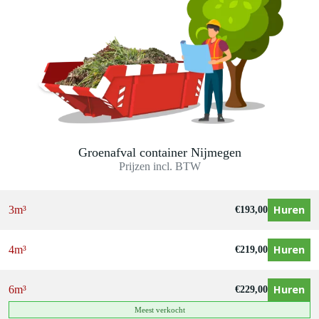
Groenafval container Nijmegen
Prijzen incl. BTW
Huren
3m³
€
193,00
Huren
4m³
€
219,00
Huren
6m³
€
229,00
Meest verkocht