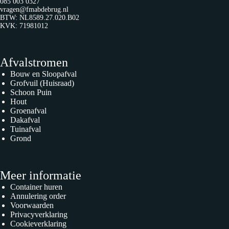
085 003 0327
vragen@fmabdebrug.nl
BTW: NL8589.27.020.B02
KVK: 71981012
Afvalstromen
Bouw en Sloopafval
Grofvuil (Huisraad)
Schoon Puin
Hout
Groenafval
Dakafval
Tuinafval
Grond
Meer informatie
Container huren
Annulering order
Voorwaarden
Privacyverklaring
Cookieverklaring