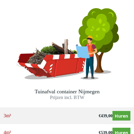
Tuinafval container Nijmegen
Prijzen incl. BTW
Huren
3m³
€
439,00
Huren
4m³
€
539,00