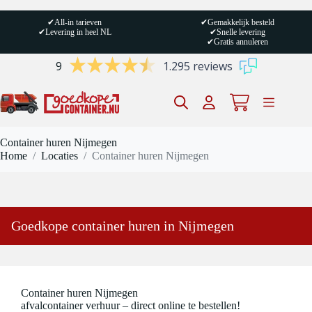
Ga
naar
✔
All-in tarieven
✔
Gemakkelijk besteld
de
✔
Levering in heel NL
✔
Snelle levering
inhoud
✔
Gratis annuleren
9
1.295 reviews
Winkelwagen
Container huren Nijmegen
Home
/
Locaties
/
Container huren Nijmegen
Goedkope container huren in Nijmegen
Container huren Nijmegen
afvalcontainer verhuur – direct online te bestellen!