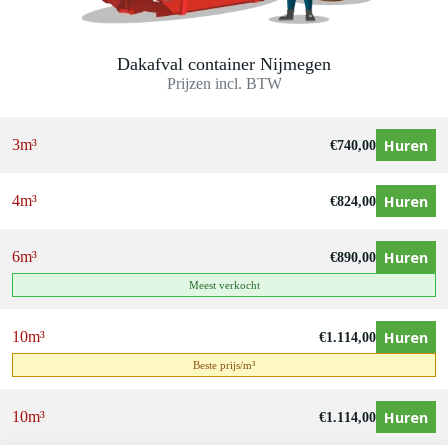
Dakafval container Nijmegen
Prijzen incl. BTW
Huren
3m³
€
740,00
Huren
4m³
€
824,00
Huren
6m³
€
890,00
Meest verkocht
Huren
10m³
€
1.114,00
Beste prijs/m³
Huren
10m³
€
1.114,00