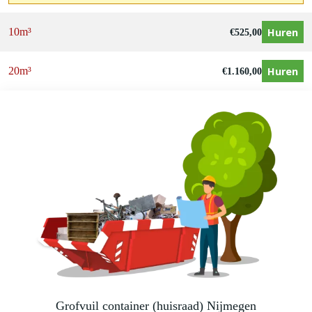
Huren
10m³
€
525,00
Huren
20m³
€
1.160,00
Grofvuil container (huisraad) Nijmegen