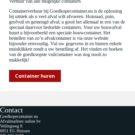
Verhuur van alle mogelijke containers
Containerverhuur bij Goedkopecontainer.nu is de oplossing
bij uitstek als u veel afval wilt afvoeren. Huisraad, puin,
grofvuil en gemengd afval; u gooit het allemaal in een van de
speciaal daarvoor bedoelde containers. Voor uw bouwafval
huurt u bijvoorbeeld een speciale bouwcontainer. Het
bestellen van zo’n afvalcontainer is via onze website
bijzonder eenvoudig. Vul uw gegevens in en binnen enkele
muisklikken rondt u uw bestelling af. Het vinden en boeken
van de goedkoopste vuilcontainer was nog nooit zo
makkelijk!
Container huren
Contact
Goedkopecontainer.nu
Afvalmarkten online bv
Veilingweg 8
6851 EG Huissen