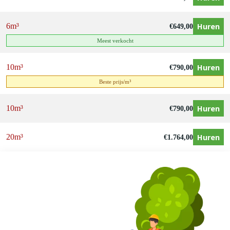
Huren
6m³
€
649,00
Meest verkocht
Huren
10m³
€
790,00
Beste prijs/m³
Huren
10m³
€
790,00
Huren
20m³
€
1.764,00