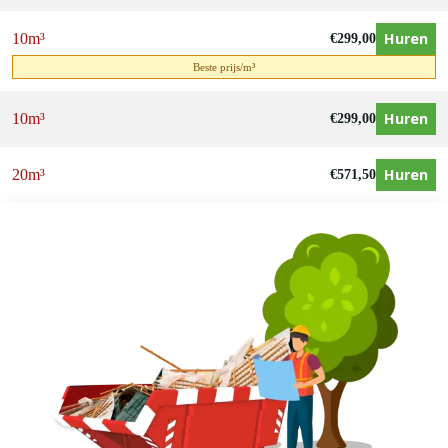
Huren
10m³
€
299,00
Beste prijs/m³
Huren
10m³
€
299,00
Huren
20m³
€
571,50