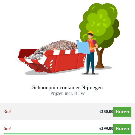
Schoonpuin container Nijmegen
Prijzen incl. BTW
Huren
3m³
€
180,00
Huren
6m³
€
199,00