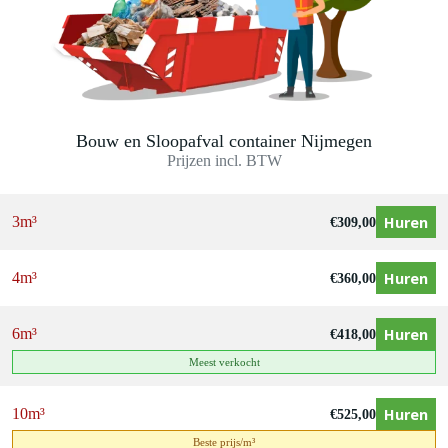
Bouw en Sloopafval container Nijmegen
Prijzen incl. BTW
Huren
3m³
€
309,00
Huren
4m³
€
360,00
Huren
6m³
€
418,00
Meest verkocht
Huren
10m³
€
525,00
Beste prijs/m³