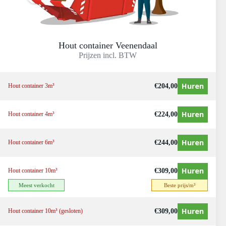
Hout container Veenendaal
Prijzen incl. BTW
Huren
€
204,00
Hout container 3m³
Huren
€
224,00
Hout container 4m³
Huren
€
244,00
Hout container 6m³
Huren
€
309,00
Hout container 10m³
Meest verkocht
Beste prijs/m³
Huren
€
309,00
Hout container 10m³ (gesloten)