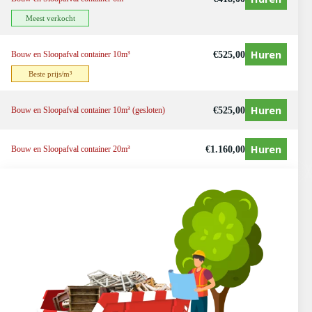
Meest verkocht
Huren
€
525,00
Bouw en Sloopafval container 10m³
Beste prijs/m³
Huren
€
525,00
Bouw en Sloopafval container 10m³ (gesloten)
Huren
€
1.160,00
Bouw en Sloopafval container 20m³