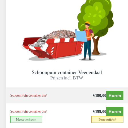
Schoonpuin container Veenendaal
Prijzen incl. BTW
Huren
€
180,00
Schoon Puin container 3m³
Huren
€
199,00
Schoon Puin container 6m³
Meest verkocht
Beste prijs/m³