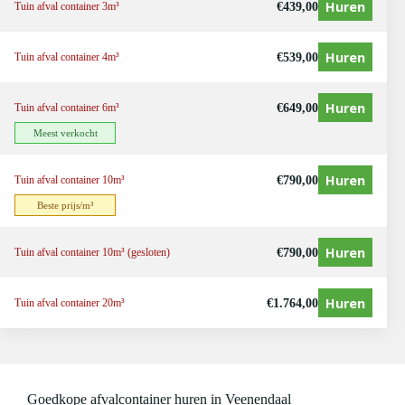
Huren
€
439,00
Tuin afval container 3m³
Huren
€
539,00
Tuin afval container 4m³
Huren
€
649,00
Tuin afval container 6m³
Meest verkocht
Huren
€
790,00
Tuin afval container 10m³
Beste prijs/m³
Huren
€
790,00
Tuin afval container 10m³ (gesloten)
Huren
€
1.764,00
Tuin afval container 20m³
Goedkope afvalcontainer huren in Veenendaal