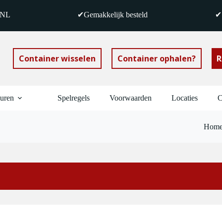
 NL
✔Gemakkelijk besteld
✔S
Container wisselen
Container ophalen?
R
huren
Spelregels
Voorwaarden
Locaties
C
Hom