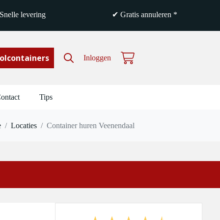
nelle levering
✔ Gratis annuleren *
olcontainers
Inloggen
Winkelwagen
ontact
Tips
e
/
Locaties
/
Container huren Veenendaal