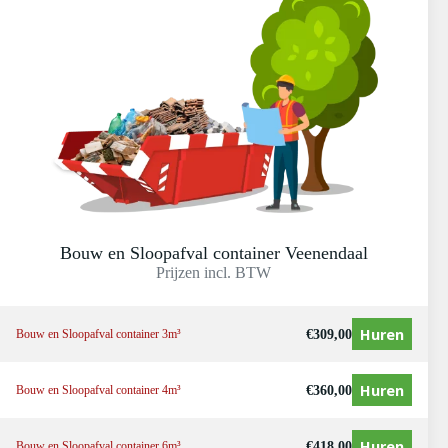
Bouw en Sloopafval container Veenendaal
Prijzen incl. BTW
Huren
€
309,00
Bouw en Sloopafval container 3m³
Huren
€
360,00
Bouw en Sloopafval container 4m³
Huren
€
418,00
Bouw en Sloopafval container 6m³