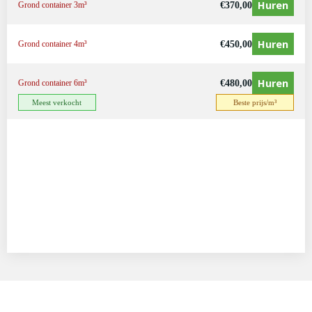
Huren
€
370,00
Grond container 3m³
Huren
€
450,00
Grond container 4m³
Huren
€
480,00
Grond container 6m³
Meest verkocht
Beste prijs/m³