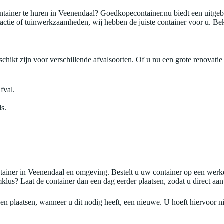
ainer te huren in Veenendaal? Goedkopecontainer.nu biedt een uitgebr
ctie of tuinwerkzaamheden, wij hebben de juiste container voor u. Bek
hikt zijn voor verschillende afvalsoorten. Of u nu een grote renovatie u
fval.
ls.
.
tainer in Veenendaal en omgeving. Bestelt u uw container op een werk
lus? Laat de container dan een dag eerder plaatsen, zodat u direct aan
en plaatsen, wanneer u dit nodig heeft, een nieuwe. U hoeft hiervoor ni