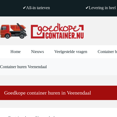
Ga
naar
✔All-in tarieven
✔Levering in heel
de
inhoud
Home
Nieuws
Veelgestelde vragen
Container 
Container huren Veenendaal
Goedkope container huren in Veenendaal