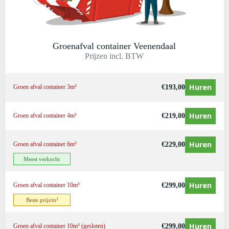
Groenafval container Veenendaal
Prijzen incl. BTW
Huren
€
193,00
Groen afval container 3m³
Huren
€
219,00
Groen afval container 4m³
Huren
€
229,00
Groen afval container 6m³
Meest verkocht
Huren
€
299,00
Groen afval container 10m³
Beste prijs/m³
Huren
€
299,00
Groen afval container 10m³ (gesloten)