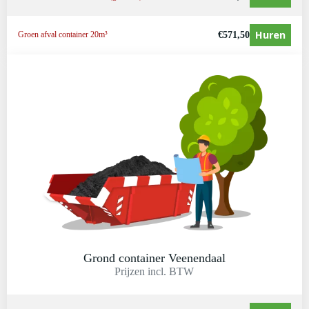
Huren
€
571,50
Groen afval container 20m³
Grond container Veenendaal
Prijzen incl. BTW