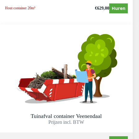
Huren
€
629,00
Hout container 20m³
Tuinafval container Veenendaal
Prijzen incl. BTW