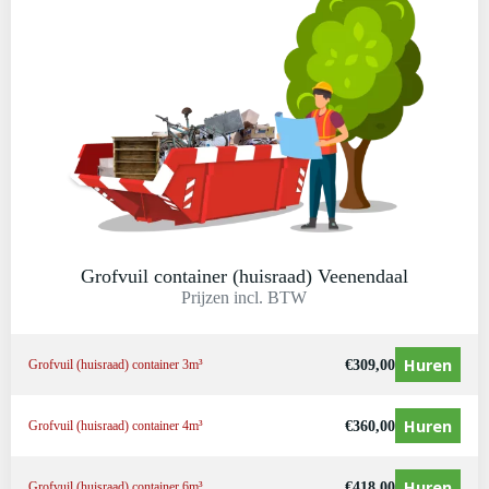
Grofvuil container (huisraad) Veenendaal
Prijzen incl. BTW
Huren
€
309,00
Grofvuil (huisraad) container 3m³
Huren
€
360,00
Grofvuil (huisraad) container 4m³
Huren
€
418,00
Grofvuil (huisraad) container 6m³