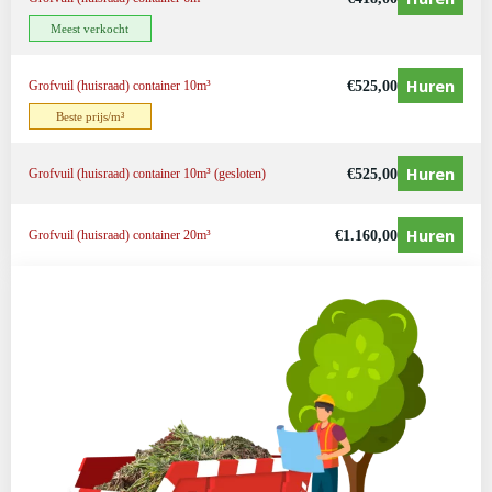
Meest verkocht
Huren
€
525,00
Grofvuil (huisraad) container 10m³
Beste prijs/m³
Huren
€
525,00
Grofvuil (huisraad) container 10m³ (gesloten)
Huren
€
1.160,00
Grofvuil (huisraad) container 20m³