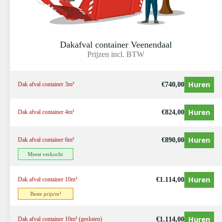
Dakafval container Veenendaal
Prijzen incl. BTW
Huren
€
740,00
Dak afval container 3m³
Huren
€
824,00
Dak afval container 4m³
Huren
€
890,00
Dak afval container 6m³
Meest verkocht
Huren
€
1.114,00
Dak afval container 10m³
Beste prijs/m³
Huren
€
1.114,00
Dak afval container 10m³ (gesloten)